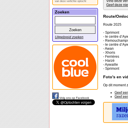
Vind deze ver
van deze verlichte optocht
Geef deze nie
Zoeken
Route/Omlo
Route 2025
- Sprimont
- le centre d’Ay
Uitgebreid zoeken
- Remouchamp
- le centre d’Ay
- Awan
- Xhoris
- Ferrières
- Harzé
- Aywaille
- Sprimont
Foto's en vi
Op dit moment z
Geef een
Geef een
Volg ons op Facebook