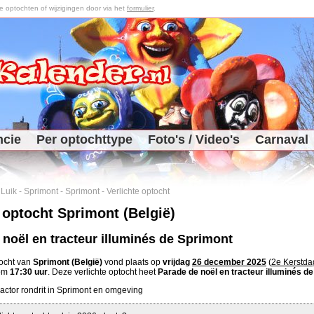
optochten of wijzigingen door via het
formulier
.
ncie
Per optochttype
Foto's / Video's
Carnaval
-
Luik
-
Sprimont
-
Sprimont
-
Verlichte optocht
 optocht Sprimont (België)
 noël en tracteur illuminés de Sprimont
tocht van
Sprimont (België)
vond plaats op
vrijdag
26 december 2025
(
2e Kerstda
 om
17:30 uur
. Deze verlichte optocht heet
Parade de noël en tracteur illuminés d
tractor rondrit in Sprimont en omgeving