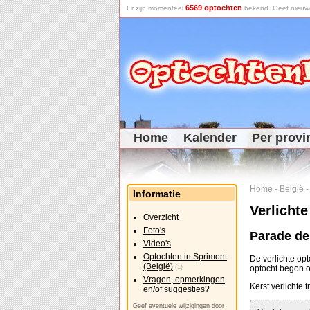
6569 optochten
Er zijn momenteel
bekend. Geef nieuwe 
Home
Kalender
Per provi
Home
-
België
Informatie
Verlichte
Overzicht
Foto's
Parade de
Video's
Optochten in Sprimont
De verlichte op
(België)
(1)
optocht begon
Vragen, opmerkingen
Kerst verlichte 
en/of suggesties?
Geef eventuele wijzigingen door