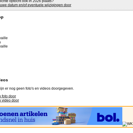
lichte optocht ook in 2026 plaats?
uwe datum en/of eventuele wijzigingen door
op
waille
s
waille
deos
ijn er nog geen foto's en videos doorgegeven.
 foto door
 video door