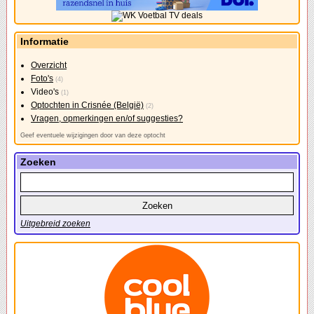
Informatie
Overzicht
Foto's
(4)
Video's
(1)
Optochten in Crisnée (België)
(2)
Vragen, opmerkingen en/of suggesties?
Geef eventuele wijzigingen door van deze optocht
Zoeken
Uitgebreid zoeken