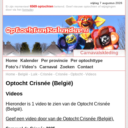
vrijdag 7 augustus 2026
6569 optochten
Er zijn momenteel
bekend. Geef nieuwe optochten of wijzigingen
door via het
formulier
.
Carnavalskleding
Home
Kalender
Per provincie
Per optochttype
Foto's / Video's
Carnaval
Zoeken
Contact
Home
-
België
-
Luik
-
Crisnée
-
Crisnée
-
Optocht
-
Videos
Optocht Crisnée (België)
Videos
Hieronder is 1 video te zien van de Optocht Crisnée
(België).
Geef een video door van de Optocht Crisnée (België).