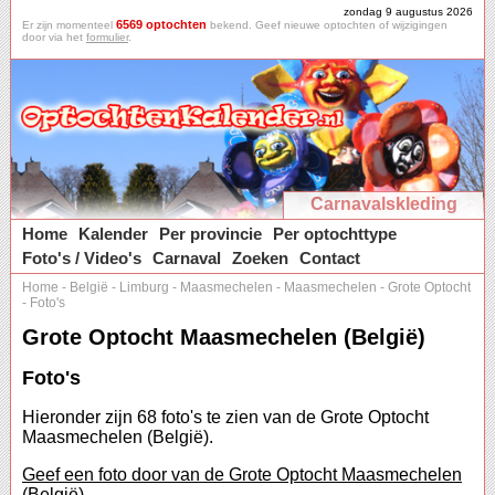
zondag 9 augustus 2026
6569 optochten
Er zijn momenteel
bekend. Geef nieuwe optochten of wijzigingen
door via het
formulier
.
Carnavalskleding
Home
Kalender
Per provincie
Per optochttype
Foto's / Video's
Carnaval
Zoeken
Contact
Home
-
België
-
Limburg
-
Maasmechelen
-
Maasmechelen
-
Grote Optocht
-
Foto's
Grote Optocht Maasmechelen (België)
Foto's
Hieronder zijn 68 foto's te zien van de Grote Optocht
Maasmechelen (België).
Geef een foto door van de Grote Optocht Maasmechelen
(België).