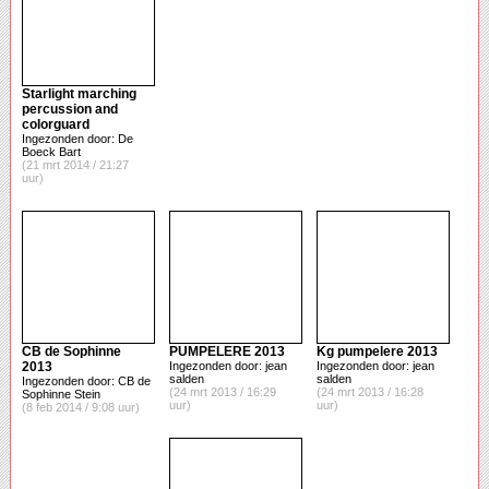
Starlight marching
percussion and
colorguard
Ingezonden door: De
Boeck Bart
(21 mrt 2014 / 21:27
uur)
CB de Sophinne
PUMPELERE 2013
Kg pumpelere 2013
2013
Ingezonden door: jean
Ingezonden door: jean
salden
salden
Ingezonden door: CB de
(24 mrt 2013 / 16:29
(24 mrt 2013 / 16:28
Sophinne Stein
uur)
uur)
(8 feb 2014 / 9:08 uur)