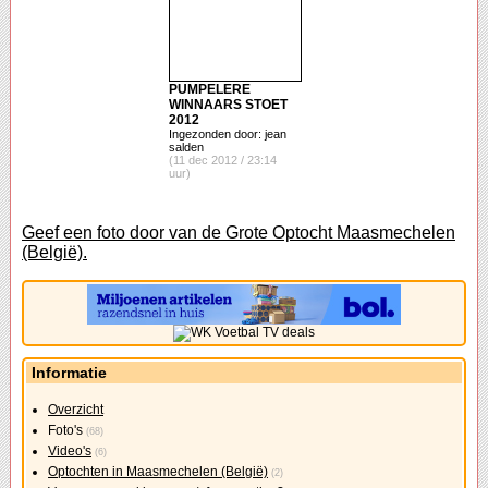
PUMPELERE
WINNAARS STOET
2012
Ingezonden door: jean
salden
(11 dec 2012 / 23:14
uur)
Geef een foto door van de Grote Optocht Maasmechelen
(België).
Informatie
Overzicht
Foto's
(68)
Video's
(6)
Optochten in Maasmechelen (België)
(2)