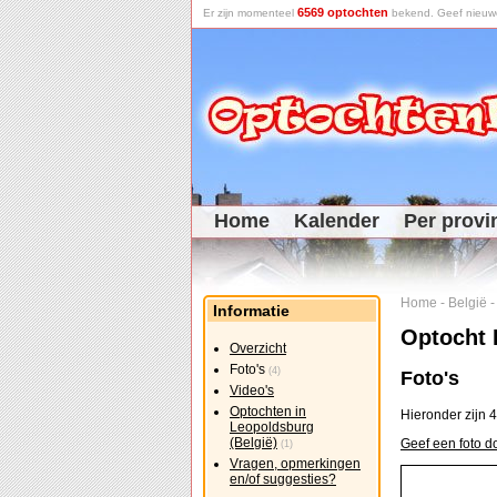
6569 optochten
Er zijn momenteel
bekend. Geef nieuwe 
Home
Kalender
Per provi
Home
-
België
Informatie
Optocht 
Overzicht
Foto's
(4)
Foto's
Video's
Optochten in
Hieronder zijn 4
Leopoldsburg
(België)
Geef een foto d
(1)
Vragen, opmerkingen
en/of suggesties?