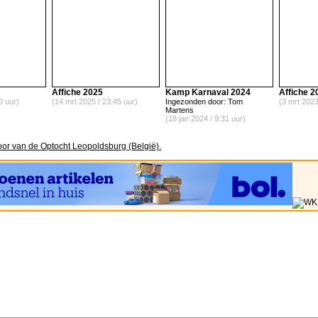
Affiche 2025
Kamp Karnaval 2024
Affiche 2
0 uur)
(14 mrt 2025 / 23:45 uur)
Ingezonden door: Tom
(3 mrt 2023
Martens
(18 jan 2024 / 9:31 uur)
oor van de Optocht Leopoldsburg (België).