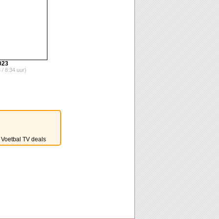
023
 / 8:34 uur)