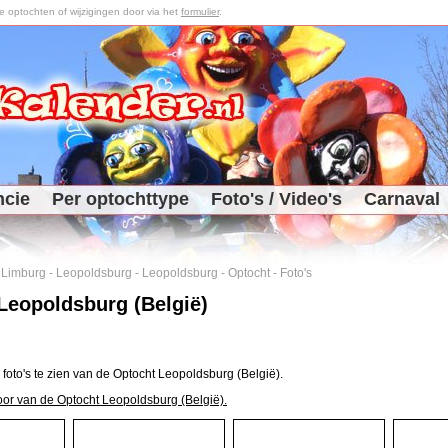
optochten of wijzigingen door via het
formulier
.
ncie
Per optochttype
Foto's / Video's
Carnaval
-
Limburg
-
Leopoldsburg
-
Leopoldsburg
-
Optocht
-
Foto's
Leopoldsburg (België)
 foto's te zien van de Optocht Leopoldsburg (België).
oor van de Optocht Leopoldsburg (België).