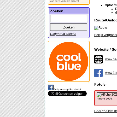
van deze verlichte optocht
Optocht
D
Zoeken
d
Route/Omlo
Uitgebreid zoeken
Bekijk vergroott
Website / So
www.be
www.fa
Foto's
Volg ons op Facebook
Affiche 2026
Geef een foto do