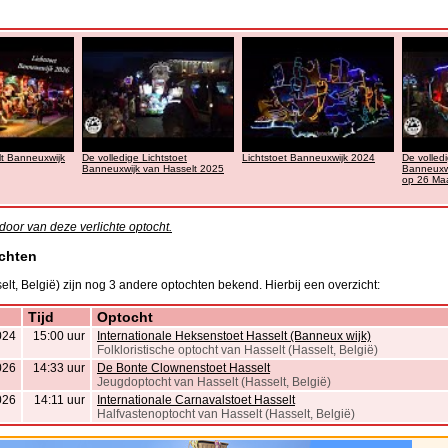
lt Banneuxwijk
De volledige Lichtstoet
Lichtstoet Banneuxwijk 2024
De volledi
Banneuxwijk van Hasselt 2025
Banneuxwi
op 26 Ma
door van deze verlichte optocht.
chten
elt, België) zijn nog 3 andere optochten bekend. Hierbij een overzicht:
Tijd
Optocht
024
15:00 uur
Internationale Heksenstoet Hasselt (Banneux wijk)
Folkloristische optocht van Hasselt (Hasselt, België)
026
14:33 uur
De Bonte Clownenstoet Hasselt
Jeugdoptocht van Hasselt (Hasselt, België)
026
14:11 uur
Internationale Carnavalstoet Hasselt
Halfvastenoptocht van Hasselt (Hasselt, België)