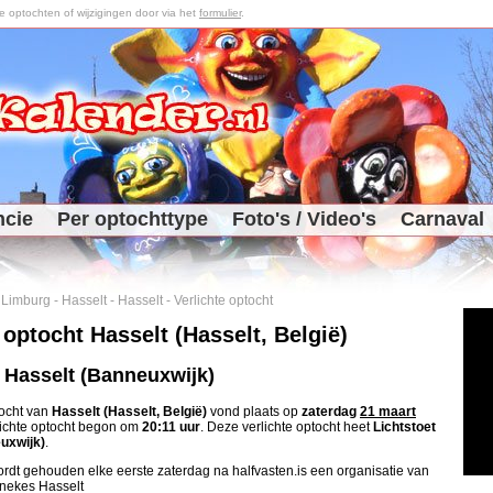
optochten of wijzigingen door via het
formulier
.
ncie
Per optochttype
Foto's / Video's
Carnaval
-
Limburg
-
Hasselt
-
Hasselt
-
Verlichte optocht
 optocht Hasselt (Hasselt, België)
t Hasselt (Banneuxwijk)
tocht van
Hasselt (Hasselt, België)
vond plaats op
zaterdag
21 maart
lichte optocht begon om
20:11 uur
. Deze verlichte optocht heet
Lichtstoet
uxwijk)
.
rdt gehouden elke eerste zaterdag na halfvasten.is een organisatie van
nekes Hasselt