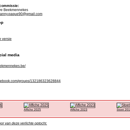
commissie:
e Beekmennekes
anny.paque90@gmail.com
op
e versie
cial media
ekmennekes.be/
cebook.com/groups/132186323628844
Affiche 2025
Affiche 2023
Stoet 20
or van deze verlichte optocht.