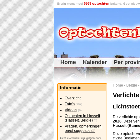
6569 optochten
Er zijn momenteel
bekend. Geef nieuwe 
Home
Kalender
Per provi
Home
-
België
Informatie
Verlichte
Overzicht
Foto's
(202)
Lichtstoe
Video's
(6)
Optochten in Hasselt
De verlichte op
(Hasselt, België)
(4)
2026
. Deze ver
Hasselt (Banne
Vragen, opmerkingen
en/of suggesties?
Deze optocht wo
c.v.de Beekmen
Geef eventuele wijzigingen door