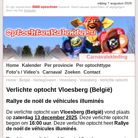
vrijdag 7 augustus 2026
6569 optochten
Er zijn momenteel
bekend. Geef nieuwe optochten of wijzigingen
door via het
formulier
.
Carnavalskleding
Home
Kalender
Per provincie
Per optochttype
Foto's / Video's
Carnaval
Zoeken
Contact
Home
-
België
-
Henegouwen
-
Vloesberg
-
Vloesberg
-
Verlichte optocht
Verlichte optocht Vloesberg (België)
Rallye de noël de véhicules illuminés
De verlichte optocht van
Vloesberg (België)
vond plaats
op
zaterdag
13 december 2025
. Deze verlichte optocht
begon om
16:00 uur
. Deze verlichte optocht heet
Rallye
de noël de véhicules illuminés
.