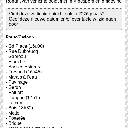
Rondrit van verlichte ooldtimer in Vloesberg en omgeving
Vind deze verlichte optocht ook in 2026 plaats?
Geef deze nieuwe datum en/of eventuele wijzigingen
door
Route/Omloop
- Gd Place (16u00)
- Rue Dubreucq
- Gabreau
- Planche
- Basses Estrées
- Fresnoit (16h45)
- Marais à l’eau
- Puvinage
- Géron
- Paillart
- Houppe (17h15
- Lumen
- Bois 18h30)
- Motte
- Potterée
- Brique