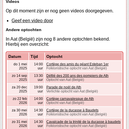
Videos
Op dit moment zijn er nog geen videos doorgegeven.
Geef een video door
Andere optochten
In Aat (België) zijn nog 8 andere optochten bekend.
Hierbij een overzicht:
Datum
Tijd
Optocht
do 1 mei
14:00
Cortège des amis du géant Esteban 1er
2025
uur
Folkloristische optocht van Aat (België)
zo 14 sep
13:30
Défilé des 200 ans des pompiers de Ath
2025
uur
Optocht van Aat (België)
za 20 dec
19:00
Parade de noël de Ath
2025
uur
Verlichte optocht van Aat (België)
zo 22 feb
14:00
Cortège carnavalesque de Ath
2026
uur
Optocht van Aat (België)
za 30 mei
14:30
Cortège de la ducasse à Baudets
2026
uur
Folkloristische optocht van Aat (België)
zo 31 mei
14:30
Cavalcade de la trinité de la ducasse à baudets
2026
uur
Folkloristische optocht van Aat (België)