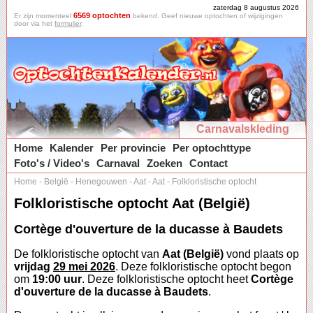
zaterdag 8 augustus 2026
6569 optochten
Er zijn momenteel
bekend. Geef nieuwe optochten of wijzigingen
door via het
formulier
.
Carnavalskleding
Home
Kalender
Per provincie
Per optochttype
Foto's / Video's
Carnaval
Zoeken
Contact
Home
-
België
-
Henegouwen
-
Aat
-
Aat
-
Folkloristische optocht
Folkloristische optocht Aat (België)
Cortège d'ouverture de la ducasse à Baudets
De folkloristische optocht van
Aat (België)
vond plaats op
vrijdag
29 mei 2026
. Deze folkloristische optocht begon
om
19:00 uur
. Deze folkloristische optocht heet
Cortège
d'ouverture de la ducasse à Baudets
.