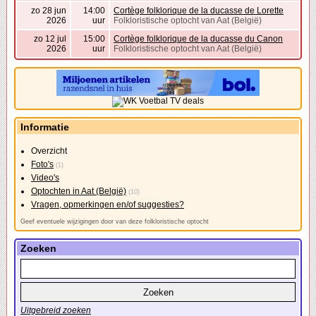
zo 28 jun
14:00
Cortège folklorique de la ducasse de Lorette
2026
uur
Folkloristische optocht van Aat (België)
zo 12 jul
15:00
Cortège folklorique de la ducasse du Canon
2026
uur
Folkloristische optocht van Aat (België)
Informatie
Overzicht
Foto's
(1)
Video's
Optochten in Aat (België)
(10)
Vragen, opmerkingen en/of suggesties?
Geef eventuele wijzigingen door van deze folkloristische optocht
Zoeken
Uitgebreid zoeken